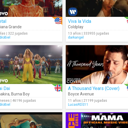
tal
Viva la Vida
iana Grande
Coldplay
días | 322 jugadas
13 años | 333955 jugadas
bloBiel
darkangel
i Dai
A Thousand Years (Cover)
akira
,
Burna Boy
Boyce Avenue
meses | 46196 jugadas
11 años | 21199 jugadas
bloBiel
LucasRDS11