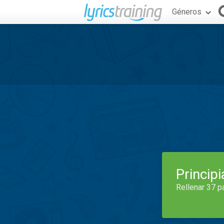
Géneros
Princip
Rellenar 37 p