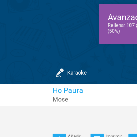
Avanza
Rellenar 187 
(50%)
Karaoke
Ho Paura
Mose
Añadir
Imprimir