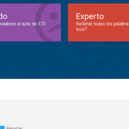
do
Experto
palabras al azar de 373
Rellenar todas las palabra
loco?
Reportar