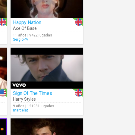
Happy Nation
Ace Of Base
11 años | 9422 jugadas
SergioPM
Sign Of The Times
Harry Styles
9 años | 121981 jugadas
marcelat