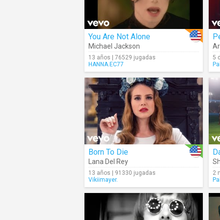
You Are Not Alone
Pe
Michael Jackson
Ar
13 años | 76529 jugadas
5 
HANNA.EC77
Pa
Born To Die
Da
Lana Del Rey
Sh
13 años | 91330 jugadas
2 
Vikiimayer.
Pa