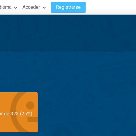
dioma
Acceder
Registrarse
ar de 373 (25%)