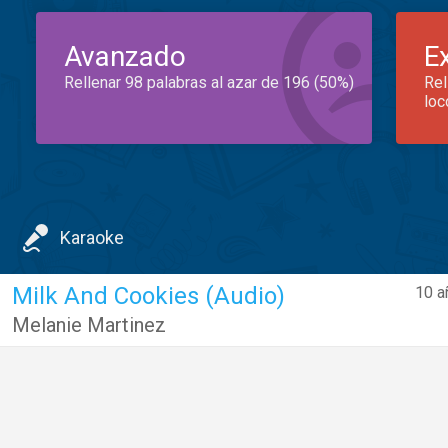
Avanzado
E
Rellenar 98 palabras al azar de 196 (50%)
Rel
loc
Karaoke
Milk And Cookies (Audio)
10 a
Melanie Martinez