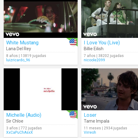
White Mustang
I Love You (Live)
Lana Del Rey
Billie Eilish
8 años | 13819 jugadas
7 años | 38202 jugadas
luizricardo_96
nicoole2099
Michelle (Audio)
Loser
Sir Chloe
Tame Impala
3 años | 772 jugadas
11 meses | 2934 jugadas
XxCaPuChAsxX
Virreoh