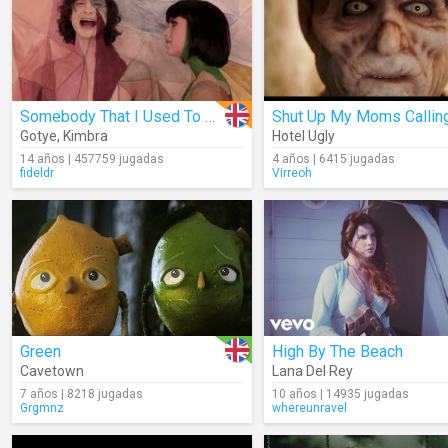
Somebody That I Used To Know
Shut Up My Moms Callin
Gotye
,
Kimbra
Hotel Ugly
14 años | 457759 jugadas
4 años | 6415 jugadas
fideldr
Virreoh
Green
High By The Beach
Cavetown
Lana Del Rey
7 años | 8218 jugadas
10 años | 14935 jugadas
Grgmnz
whereunravel