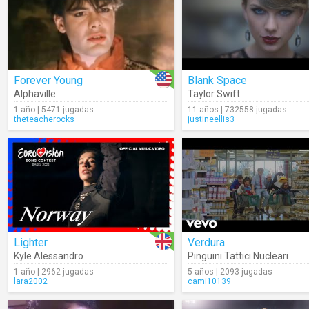
Forever Young
Blank Space
Alphaville
Taylor Swift
1 año | 5471 jugadas
11 años | 732558 jugadas
theteacherocks
justineellis3
Lighter
Verdura
Kyle Alessandro
Pinguini Tattici Nucleari
1 año | 2962 jugadas
5 años | 2093 jugadas
lara2002
cami10139