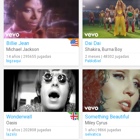
Billie Jean
Dai Dai
Michael Jackson
Shakira
,
Burna Boy
14 años | 295655 jugadas
2 meses | 48302 jugadas
bigzaqui
PabloBiel
Wonderwall
Something Beautiful
Oasis
Miley Cyrus
16 años | 202808 jugadas
1 año | 9866 jugadas
lazslo
selvatica