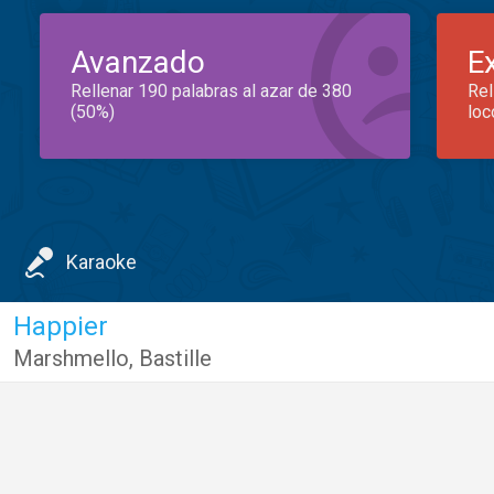
Avanzado
E
Rellenar 190 palabras al azar de 380
Rel
(50%)
loc
Karaoke
Happier
Marshmello
,
Bastille