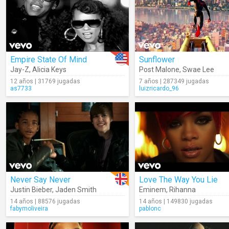
Empire State Of Mind
Sunflower
Jay-Z
,
Alicia Keys
Post Malone
,
Swae Lee
12 años | 31769 jugadas
7 años | 287349 jugadas
as7733
luizricardo_96
Never Say Never
Love The Way You Lie
Justin Bieber
,
Jaden Smith
Eminem
,
Rihanna
14 años | 88576 jugadas
14 años | 149830 jugadas
fabymoliveira
pablonc