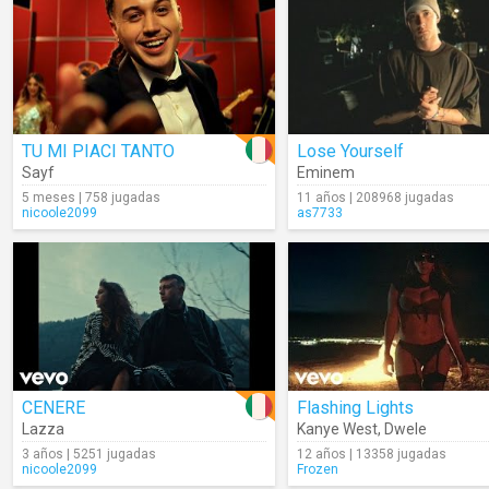
TU MI PIACI TANTO
Lose Yourself
Sayf
Eminem
5 meses | 758 jugadas
11 años | 208968 jugadas
nicoole2099
as7733
CENERE
Flashing Lights
Lazza
Kanye West
,
Dwele
3 años | 5251 jugadas
12 años | 13358 jugadas
nicoole2099
Frozen