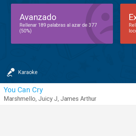
Avanzado
E
Rellenar 189 palabras al azar de 377
Rel
(50%)
loc
Karaoke
You Can Cry
Marshmello
,
Juicy J
,
James Arthur