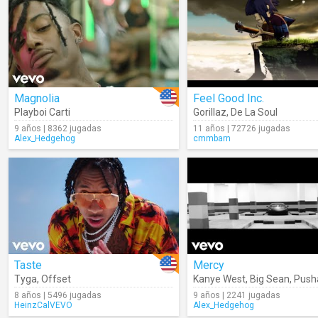
Magnolia
Feel Good Inc.
Playboi Carti
Gorillaz
,
De La Soul
9 años | 8362 jugadas
11 años | 72726 jugadas
Alex_Hedgehog
cmmbarn
Taste
Mercy
Tyga
,
Offset
Kanye West
,
Big Sean
,
Push
8 años | 5496 jugadas
9 años | 2241 jugadas
HeinzCalVEVO
Alex_Hedgehog