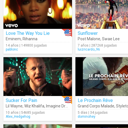
Love The Way You Lie
Sunflower
Eminem
,
Rihanna
Post Malone
,
Swae Lee
14 años | 149800 jugadas
7 años | 287268 jugadas
pablonc
luizricardo_96
Sucker For Pain
Le Prochain Rêve
Lil Wayne
,
Wiz Khalifa
,
Imagine Dragons
,
Grand Corps Malade
Logic
,
Ty Dolla $ign
,
X Amba
,
Stylet
10 años | 54685 jugadas
5 días | 34 jugadas
Alex_Hedgehog
dominohey