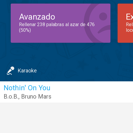
Avanzado
E
Rellenar 238 palabras al azar de 476
Rel
(50%)
loc
Karaoke
Nothin' On You
B.o.B.
,
Bruno Mars