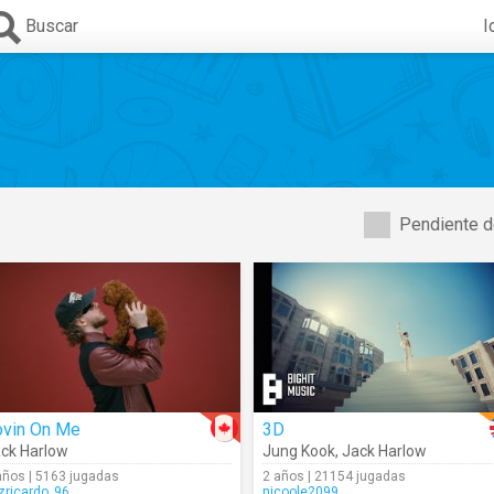
Buscar
I
Pendiente d
ovin On Me
3D
ck Harlow
Jung Kook
,
Jack Harlow
años | 5163 jugadas
2 años | 21154 jugadas
izricardo_96
nicoole2099