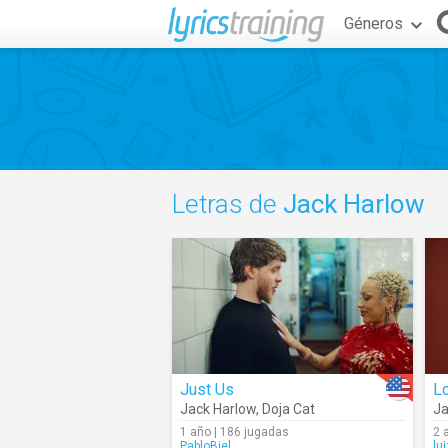
Géneros
Letras de
Jack Harlow
Just Us
L
Jack Harlow
,
Doja Cat
Ja
1 año | 186 jugadas
2 
PabloBiel
lu