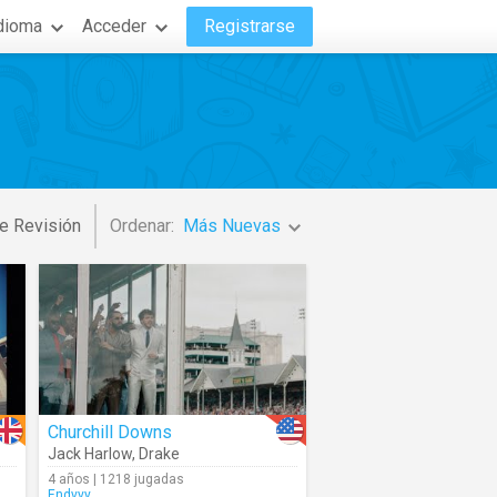
dioma
Acceder
Registrarse
e Revisión
Ordenar:
Más Nuevas
Churchill Downs
Jack Harlow
,
Drake
4 años | 1218 jugadas
Endyyy