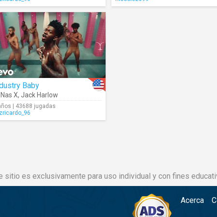
dustry Baby
l Nas X
,
Jack Harlow
años | 43688 jugadas
izricardo_96
e sitio es exclusivamente para uso individual y con fines educati
Acerca
C