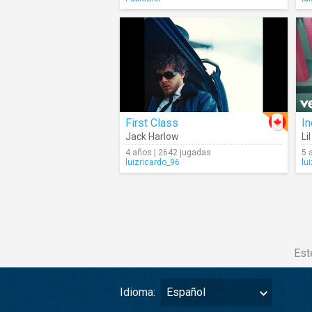
First Class
In
Jack Harlow
Li
4 años | 2642 jugadas
5 
luizricardo_96
lu
Est
Idioma:
Español