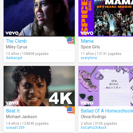
The Climb
Mama
Miley Cyrus
Spice Girls
13 años | 158808 jugadas
11 años | 13131 jugadas
darkangel
everytime
Beat It
Michael Jackson
Olivia Rodrigo
14 años | 124545 jugadas
2 años | 3106 jugadas
sosad1209
XxCaPuChAsxX