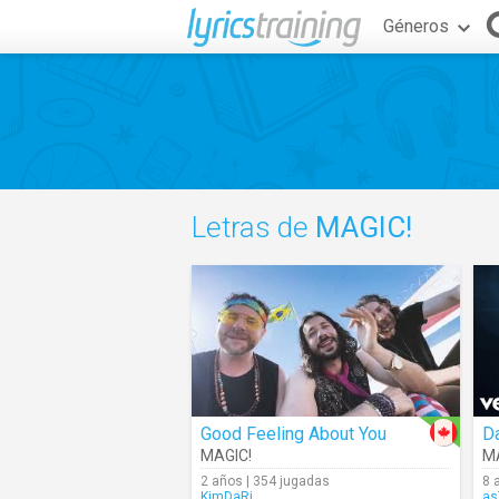
Géneros
Letras de
MAGIC!
Good Feeling About You
Da
MAGIC!
M
2 años | 354 jugadas
8 
KimDaRi
as