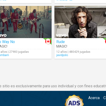
o Way No
Rude
AGIC!
MAGIC!
 años | 27983 jugadas
12 años | 480429 jugadas
mmbarn
javidpolo
e sitio es exclusivamente para uso individual y con fines educati
Acerca
C