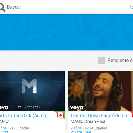
Buscar
I
Pendiente d
rts In The Dark (Audio)
Lay You Down Easy (Studio Version)
AGIC!
MAGIC!
,
Sean Paul
años | 917 jugadas
9 años | 4268 jugadas
7733
V1ck3r_P4ul