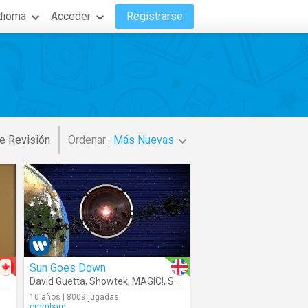
dioma
Acceder
Registrarse
e Revisión
Ordenar:
Más Nuevas
Sun Goes Down
David Guetta
,
Showtek
,
MAGIC!
,
Sonny Wilson
10 años | 8009 jugadas
cmmbarn