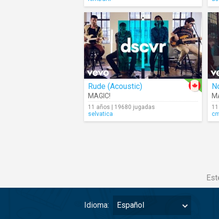
Rude (Acoustic)
N
MAGIC!
M
11 años | 19680 jugadas
11
selvatica
c
Est
Idioma:
Español