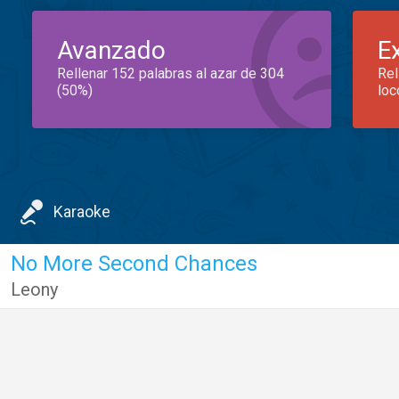
Avanzado
E
Rellenar 152 palabras al azar de 304
Rel
(50%)
loc
Karaoke
No More Second Chances
Leony