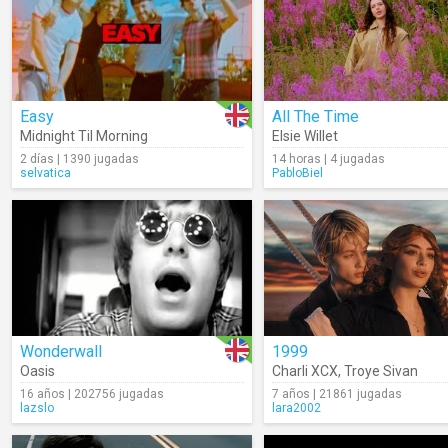
Easy
All The Time
Midnight Til Morning
Elsie Willet
2 días | 1390 jugadas
14 horas | 4 jugadas
selvatica
PabloBiel
Wonderwall
1999
Oasis
Charli XCX
,
Troye Sivan
16 años | 202756 jugadas
7 años | 21861 jugadas
lazslo
lara2002