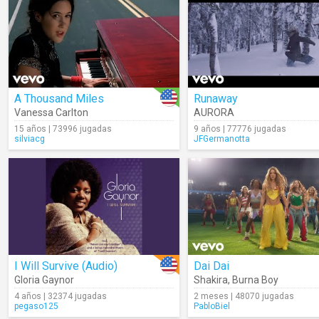
A Thousand Miles
Runaway
Vanessa Carlton
AURORA
15 años | 73996 jugadas
9 años | 77776 jugadas
silviacg
JFGermanotta
I Will Survive (Audio)
Dai Dai
Gloria Gaynor
Shakira
,
Burna Boy
4 años | 32374 jugadas
2 meses | 48070 jugadas
pegaso125
PabloBiel