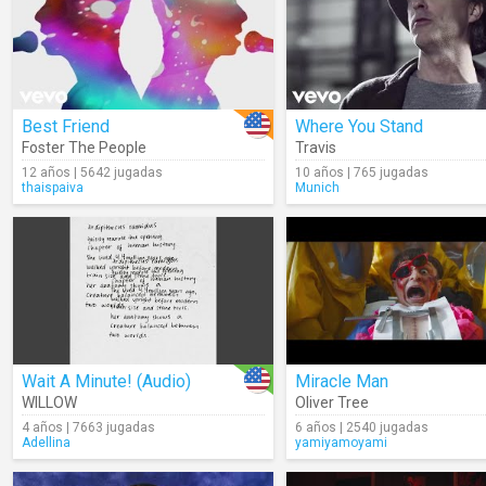
Best Friend
Where You Stand
Foster The People
Travis
12 años | 5642 jugadas
10 años | 765 jugadas
thaispaiva
Munich
Wait A Minute! (Audio)
Miracle Man
WILLOW
Oliver Tree
4 años | 7663 jugadas
6 años | 2540 jugadas
Adellina
yamiyamoyami