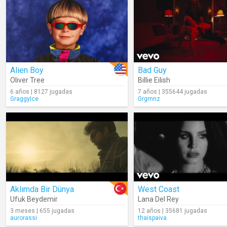
Alien Boy
Bad Guy
Oliver Tree
Billie Eilish
6 años | 8127 jugadas
7 años | 355644 jugadas
GraggyIce
Grgmnz
Aklımda Bir Dünya
West Coast
Ufuk Beydemir
Lana Del Rey
3 meses | 655 jugadas
12 años | 35681 jugadas
aurorassi
thaispaiva