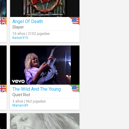
Angel Of Death
Slayer
10 años | 2102 jugadas
kaiser316
The Wild And The Young
Quiet Riot
3 años | 962 jugadas
MarianoPi