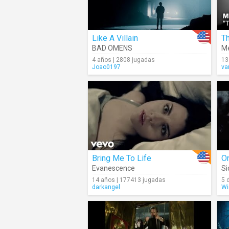
Like A Villain
T
BAD OMENS
Me
4 años | 2808 jugadas
13
Joao0197
va
Bring Me To Life
O
Evanescence
Si
14 años | 177413 jugadas
5 
darkangel
Wi