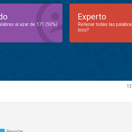
do
Experto
alabras al azar de 171 (50%)
Rellenar todas las palabra
loco?
13
Reportar