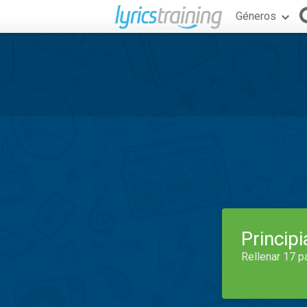
Géneros
Princip
Rellenar 17 p