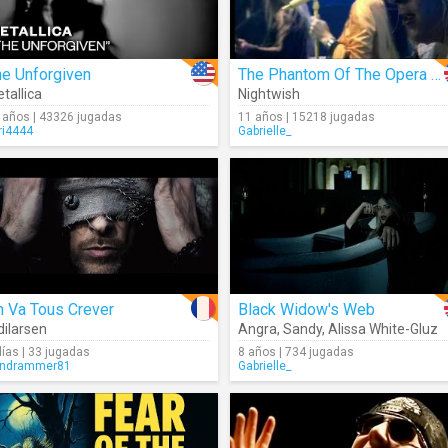
he Unforgiven
The Phantom Of The Opera (Live)
tallica
Nightwish
 años | 43326 jugadas
11 años | 15218 jugadas
ri4444
Gabrielle_
n Va Tous Crever
Black Widow's Web
dilarsen
Angra
,
Sandy
,
Alissa White-Gluz
días | 33 jugadas
8 años | 734 jugadas
ndrammer81
Gabrielle_