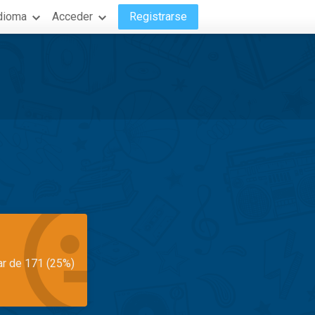
dioma
Acceder
Registrarse
ar de 171 (25%)