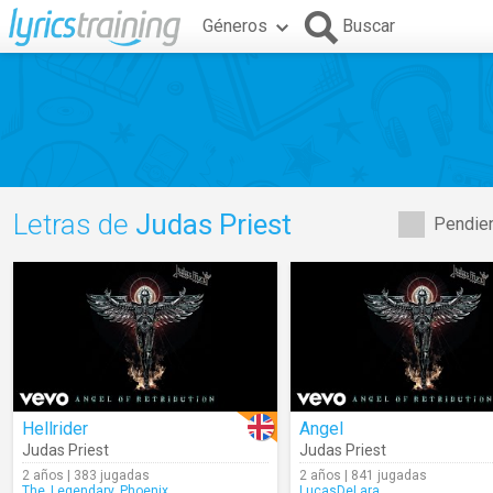
Géneros
Buscar
Letras de
Judas Priest
Pendien
Hellrider
Angel
Judas Priest
Judas Priest
2 años | 383 jugadas
2 años | 841 jugadas
The_Legendary_Phoenix
LucasDeLara