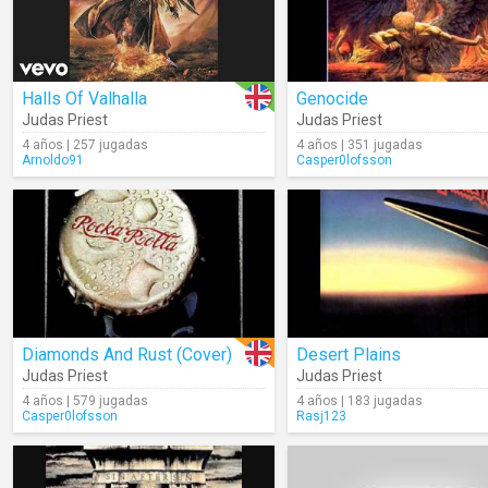
Halls Of Valhalla
Genocide
Judas Priest
Judas Priest
4 años | 257 jugadas
4 años | 351 jugadas
Arnoldo91
Casper0lofsson
Diamonds And Rust (Cover)
Desert Plains
Judas Priest
Judas Priest
4 años | 579 jugadas
4 años | 183 jugadas
Casper0lofsson
Rasj123