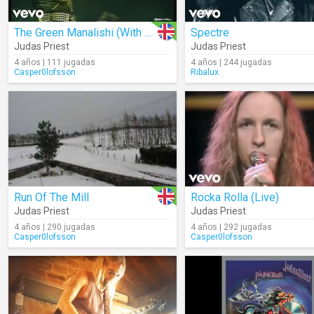
The Green Manalishi (With The Two Pronged Crown) [Live]
Spectre
Judas Priest
Judas Priest
4 años | 111 jugadas
4 años | 244 jugadas
Casper0lofsson
Ribalux
Run Of The Mill
Rocka Rolla (Live)
Judas Priest
Judas Priest
4 años | 290 jugadas
4 años | 292 jugadas
Casper0lofsson
Casper0lofsson