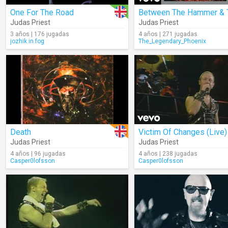
One For The Road
Judas Priest
Judas Priest
3 años | 176 jugadas
4 años | 271 jugadas
jozhik.in.fog
The_Legendary_Phoenix
Death
Victim Of Changes (Live)
Judas Priest
Judas Priest
4 años | 96 jugadas
4 años | 238 jugadas
Casper0lofsson
Casper0lofsson