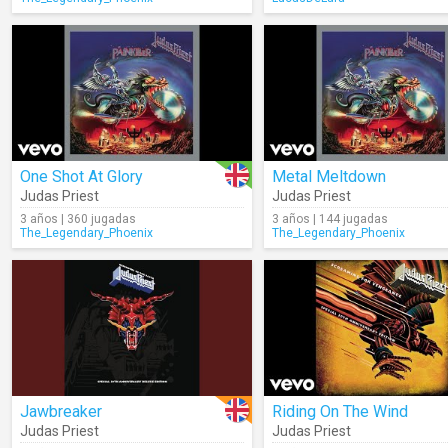
One Shot At Glory
Metal Meltdown
Judas Priest
Judas Priest
3 años | 360 jugadas
3 años | 144 jugadas
The_Legendary_Phoenix
The_Legendary_Phoenix
Jawbreaker
Riding On The Wind
Judas Priest
Judas Priest