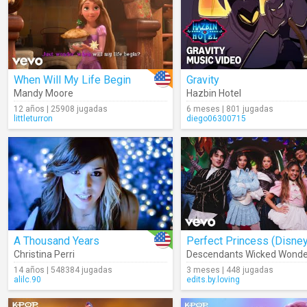
When Will My Life Begin
Gravity
Mandy Moore
Hazbin Hotel
12 años | 25908 jugadas
6 meses | 801 jugadas
littleturron
diego06300715
A Thousand Years
Christina Perri
14 años | 548384 jugadas
3 meses | 448 jugadas
alilc.90
edits.by.loving