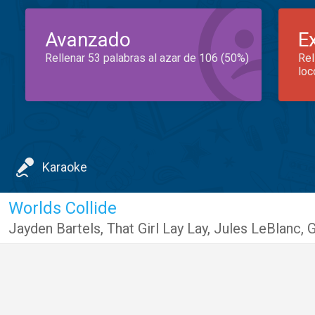
Avanzado
E
Rellenar 53 palabras al azar de 106 (50%)
Rel
loc
Karaoke
Worlds Collide
Jayden Bartels
,
That Girl Lay Lay
,
Jules LeBlanc
,
G