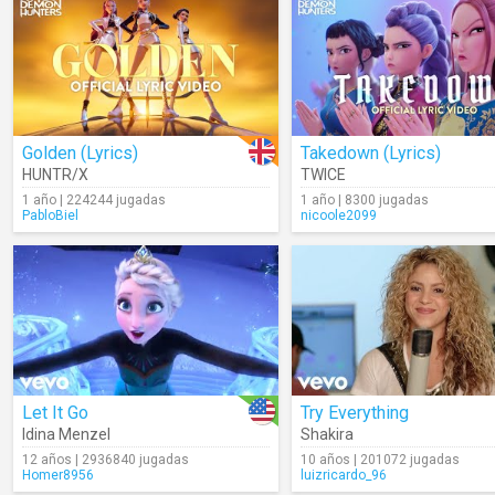
Golden (Lyrics)
Takedown (Lyrics)
HUNTR/X
TWICE
1 año | 224244 jugadas
1 año | 8300 jugadas
PabloBiel
nicoole2099
Let It Go
Try Everything
Idina Menzel
Shakira
12 años | 2936840 jugadas
10 años | 201072 jugadas
Homer8956
luizricardo_96