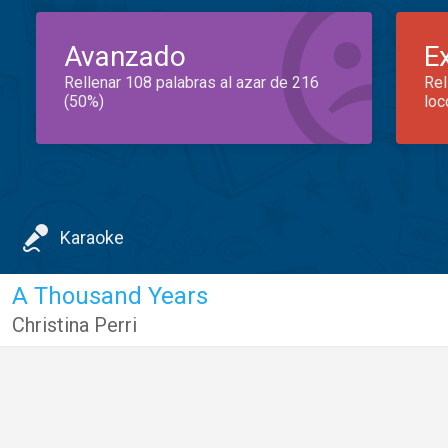
Avanzado
E
Rellenar 108 palabras al azar de 216
Rel
(50%)
loc
Karaoke
A Thousand Years
Christina Perri