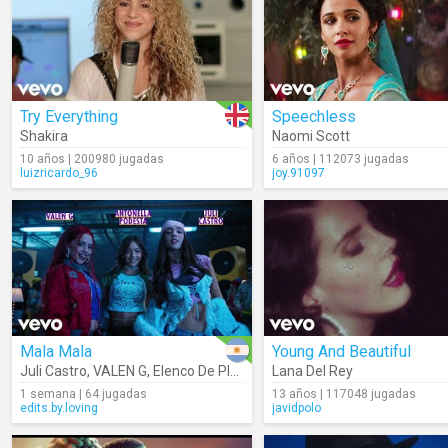
Try Everything
Speechless
Shakira
Naomi Scott
10 años | 200980 jugadas
6 años | 112073 jugadas
luizricardo_96
joy.91097
Mala Mala
Young And Beautiful
Juli Castro
,
VALEN G
,
Elenco De Playback: Una Somos Dos
Lana Del Rey
,
Antonell
1 semana | 64 jugadas
13 años | 117048 jugadas
edits.by.loving
javidpolo