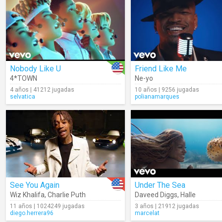
Nobody Like U
Friend Like Me
4*TOWN
Ne-yo
4 años | 41212 jugadas
10 años | 9256 jugadas
selvatica
polianamarques
See You Again
Under The Sea
Wiz Khalifa
,
Charlie Puth
Daveed Diggs
,
Halle
11 años | 1024249 jugadas
3 años | 21912 jugadas
diego.herrera96
marcelat