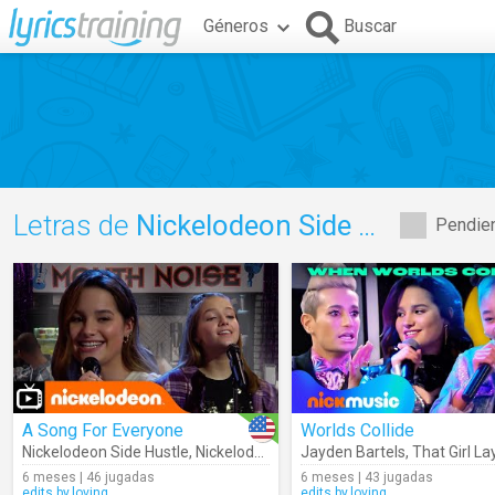
Géneros
Buscar
Letras de
Nickelodeon Side Hustle
Pendien
A Song For Everyone
Worlds Collide
Nickelodeon Side Hustle
,
Nickelodeon
,
Jayden Bartels
Jayden Bartels
,
Jules LeBlanc
,
That Girl La
6 meses | 46 jugadas
6 meses | 43 jugadas
edits.by.loving
edits.by.loving