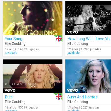
Your Song
How Long Will I Love Yo
Ellie Goulding
Ellie Goulding
12 años | 16842 jugadas
12 años | 16290 jugadas
javidpolo
javidpolo
Burn
Guns And Horses
Ellie Goulding
Ellie Goulding
13 años | 55519 jugadas
13 años | 2027 jugadas