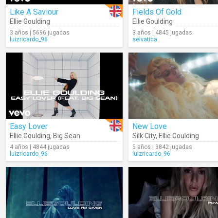
Like A Saviour
Fields Of Gold
Ellie Goulding
Ellie Goulding
3 años | 5696 jugadas
3 años | 4845 jugadas
luizricardo_96
selvatica
Easy Lover
New Love
Ellie Goulding
,
Big Sean
Silk City
,
Ellie Goulding
4 años | 4844 jugadas
5 años | 3842 jugadas
luizricardo_96
luizricardo_96