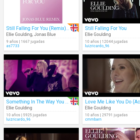
Still Falling For You (Remix) (Audio)
Still Falling For You
Ellie Goulding
,
Jonas Blue
Ellie Goulding
9 años | 1667 jugadas
10 años | 12044 jugadas
as7733
luizricardo_96
Something In The Way You Move
Ellie Goulding
Ellie Goulding
10 años | 5925 jugadas
10 años | 29791 jugadas
luizricardo_96
cmmbarn