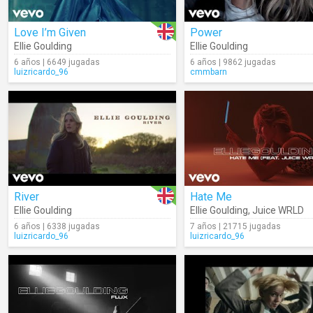
Love I’m Given
Power
Ellie Goulding
Ellie Goulding
6 años | 6649 jugadas
6 años | 9862 jugadas
luizricardo_96
cmmbarn
River
Hate Me
Ellie Goulding
Ellie Goulding
,
Juice WRLD
6 años | 6338 jugadas
7 años | 21715 jugadas
luizricardo_96
luizricardo_96