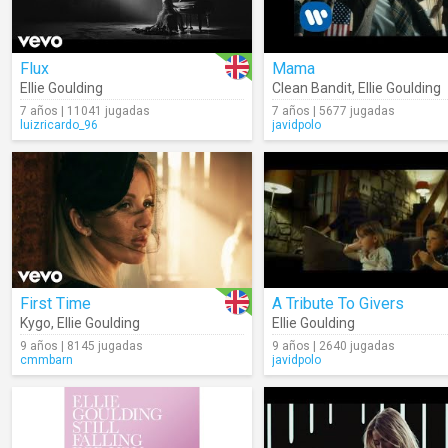
Flux
Mama
Ellie Goulding
Clean Bandit
,
Ellie Goulding
7 años | 11041 jugadas
7 años | 5677 jugadas
luizricardo_96
javidpolo
First Time
A Tribute To Givers
Kygo
,
Ellie Goulding
Ellie Goulding
9 años | 8145 jugadas
9 años | 2640 jugadas
cmmbarn
javidpolo