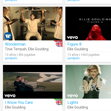
javidpolo
javidpolo
Wonderman
Figure 8
Tinie Tempah
,
Ellie Goulding
Ellie Goulding
13 años | 456 jugadas
13 años | 1663 jugadas
javidpolo
javidpolo
I Know You Care
Lights
Ellie Goulding
Ellie Goulding