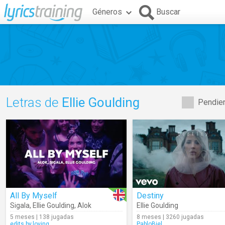
Géneros
Buscar
Letras de
Ellie Goulding
Pendien
All By Myself
Destiny
Sigala
,
Ellie Goulding
,
Alok
Ellie Goulding
5 meses | 138 jugadas
8 meses | 3260 jugadas
edits.by.loving
PabloBiel