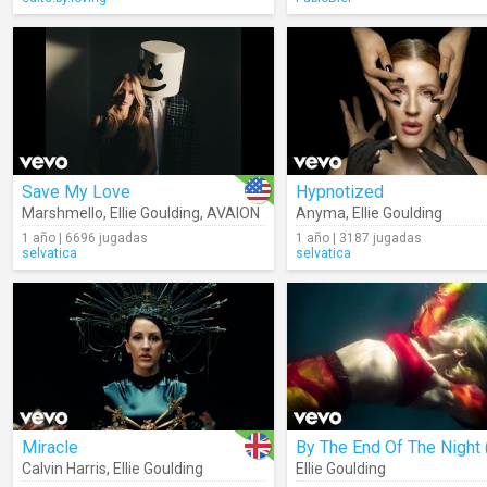
Save My Love
Hypnotized
Marshmello
,
Ellie Goulding
,
AVAION
Anyma
,
Ellie Goulding
1 año | 6696 jugadas
1 año | 3187 jugadas
selvatica
selvatica
Miracle
Calvin Harris
,
Ellie Goulding
Ellie Goulding