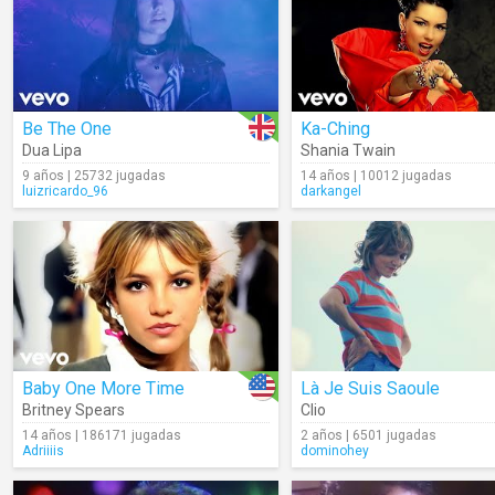
Be The One
Ka-Ching
Dua Lipa
Shania Twain
9 años | 25732 jugadas
14 años | 10012 jugadas
luizricardo_96
darkangel
Baby One More Time
Là Je Suis Saoule
Britney Spears
Clio
14 años | 186171 jugadas
2 años | 6501 jugadas
Adriiiis
dominohey