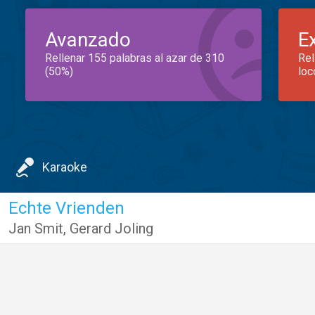
Avanzado
E
Rellenar 155 palabras al azar de 310
Rel
(50%)
loc
Karaoke
Echte Vrienden
Jan Smit
,
Gerard Joling