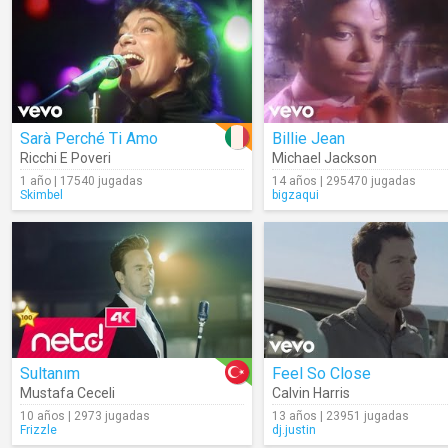
Sarà Perché Ti Amo
Billie Jean
Ricchi E Poveri
Michael Jackson
1 año | 17540 jugadas
14 años | 295470 jugadas
Skimbel
bigzaqui
Sultanım
Feel So Close
Mustafa Ceceli
Calvin Harris
10 años | 2973 jugadas
13 años | 23951 jugadas
Frizzle
dj.justin