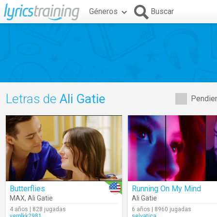
Géneros
Buscar
Letras de
Ali Gatie
Pendien
Butterflies
Running On My Mind
MAX
,
Ali Gatie
Ali Gatie
4 años | 828 jugadas
6 años | 8960 jugadas
verplkk2981
selvatica