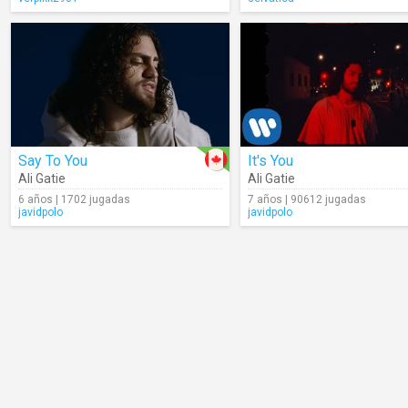
Say To You
It's You
Ali Gatie
Ali Gatie
6 años | 1702 jugadas
7 años | 90612 jugadas
javidpolo
javidpolo