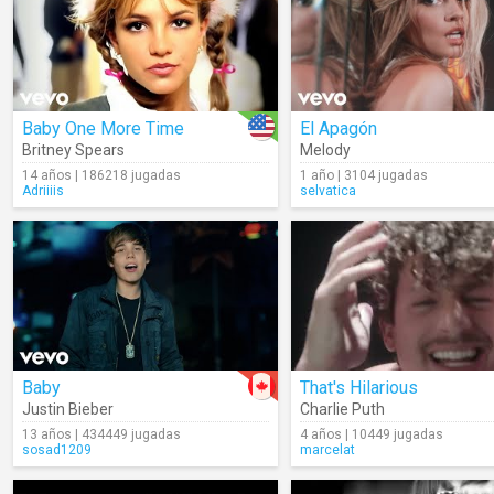
Baby One More Time
El Apagón
Britney Spears
Melody
14 años | 186218 jugadas
1 año | 3104 jugadas
Adriiiis
selvatica
Baby
That's Hilarious
Justin Bieber
Charlie Puth
13 años | 434449 jugadas
4 años | 10449 jugadas
sosad1209
marcelat