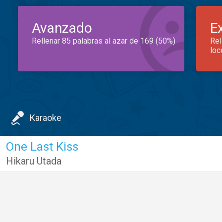
Avanzado
E
Rellenar 85 palabras al azar de 169 (50%)
Rel
loc
Karaoke
One Last Kiss
Hikaru Utada