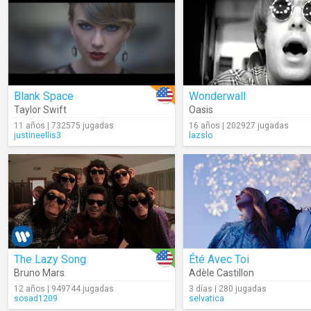
Blank Space
Wonderwall
Taylor Swift
Oasis
11 años | 732575 jugadas
16 años | 202927 jugadas
justineellis3
lazslo
The Lazy Song
Été Avec Toi
Bruno Mars
Adèle Castillon
12 años | 949744 jugadas
3 días | 280 jugadas
sosad1209
selvatica