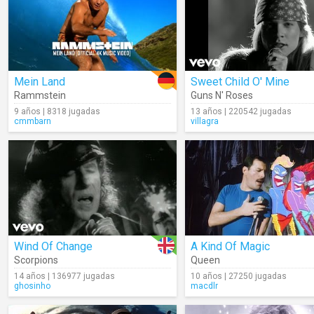
Mein Land
Sweet Child O' Mine
Rammstein
Guns N' Roses
9 años | 8318 jugadas
13 años | 220542 jugadas
cmmbarn
villagra
Wind Of Change
A Kind Of Magic
Scorpions
Queen
14 años | 136977 jugadas
10 años | 27250 jugadas
ghosinho
macdlr