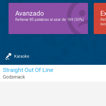
Avanzado
E
Rellenar 85 palabras al azar de 169 (50%)
Rel
loc
Karaoke
Straight Out Of Line
Godsmack