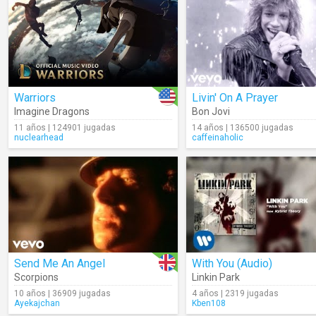
Warriors
Livin' On A Prayer
Imagine Dragons
Bon Jovi
11 años | 124901 jugadas
14 años | 136500 jugadas
nuclearhead
caffeinaholic
Send Me An Angel
With You (Audio)
Scorpions
Linkin Park
10 años | 36909 jugadas
4 años | 2319 jugadas
Ayekajchan
Kben108