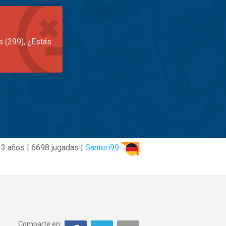
s (299), ¿Estás
3 años | 6698 jugadas |
Santeri99
Comparte en: