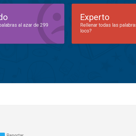
do
Experto
palabras al azar de 299
Rellenar todas las palabra
loco?
Reportar