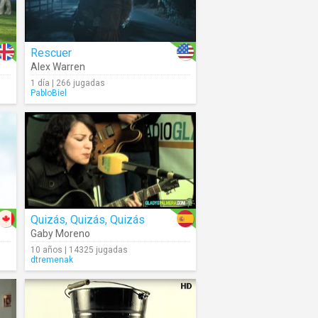
Rescuer
Alex Warren
1 día | 266 jugadas
PabloBiel
Quizás, Quizás, Quizás
Gaby Moreno
10 años | 14325 jugadas
dtremenak