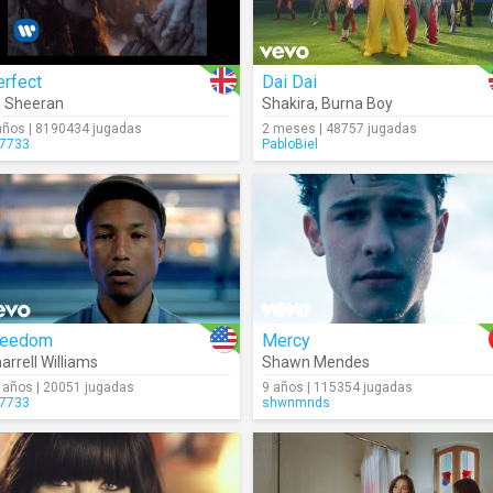
erfect
Dai Dai
 Sheeran
Shakira
,
Burna Boy
años | 8190434 jugadas
2 meses | 48757 jugadas
7733
PabloBiel
reedom
Mercy
arrell Williams
Shawn Mendes
 años | 20051 jugadas
9 años | 115354 jugadas
7733
shwnmnds