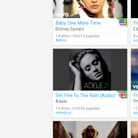
Baby One More Time
P
Britney Spears
Ed
14 años | 186219 jugadas
8 
Adriiiis
as
Set Fire To The Rain (Audio)
F
Adele
Ph
14 años | 310226 jugadas
11
selvatica
as