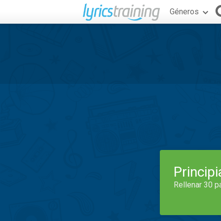
Géneros
Princip
Rellenar 30 p