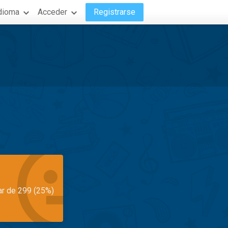
dioma
Acceder
Registrarse
ar de 299 (25%)