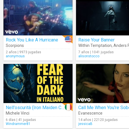
Rock You Like A Hurricane
Raise Your Banner
Scorpions
Within Temptation
,
Anders 
2 años | 9973 jugadas
7 años | 1041 jugadas
anonymous
alisonstocco
Nell'oscurità (Iron Maiden Cover)
Call Me When You're Sob
Michele Vinci
Evanescence
6 días | 41 jugadas
14 años | 22120 jugadas
Windrammer81
jessicaB