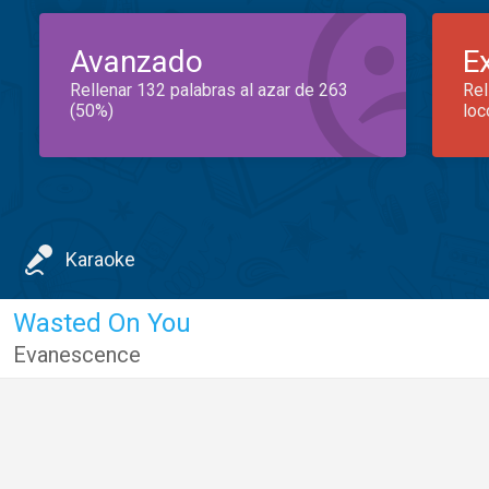
Avanzado
E
Rellenar 132 palabras al azar de 263
Rel
(50%)
loc
Karaoke
Wasted On You
Evanescence