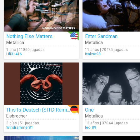
Nothing Else Matters
Enter Sandman
Metallica
Metallica
1 año | 11860 jugadas
11 años | 70475 jugadas
Lili31416
ixaksa98
This Is Deutsch (SITD Remix) (Audio)
One
Eisbrecher
Metallica
3 días | 51 jugadas
13 años | 37044 jugadas
Windrammer81
leo_89