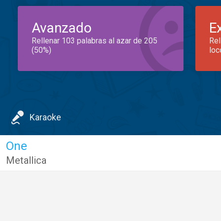
Avanzado
E
Rellenar 103 palabras al azar de 205
Rel
(50%)
loc
Karaoke
One
Metallica