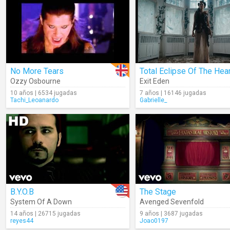
No More Tears
Ozzy Osbourne
Exit Eden
10 años | 6534 jugadas
7 años | 16146 jugadas
Tachi_Leoanardo
Gabrielle_
B.Y.O.B
The Stage
System Of A Down
Avenged Sevenfold
14 años | 26715 jugadas
9 años | 3687 jugadas
reyes44
Joao0197