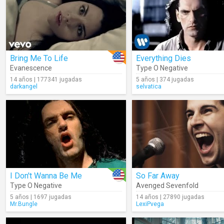
Bring Me To Life
Everything Dies
Evanescence
Type O Negative
14 años | 177341 jugadas
5 años | 374 jugadas
darkangel
selvatica
I Don't Wanna Be Me
So Far Away
Type O Negative
Avenged Sevenfold
5 años | 1697 jugadas
14 años | 27890 jugadas
Mr.Bungle
LexiPvega