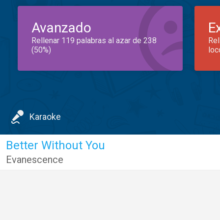
Avanzado
E
Rellenar 119 palabras al azar de 238
Rel
(50%)
loc
Karaoke
Better Without You
Evanescence