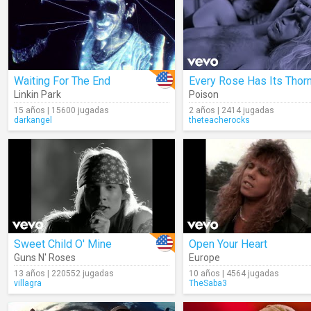
Waiting For The End
Every Rose Has Its Thor
Linkin Park
Poison
15 años | 15600 jugadas
2 años | 2414 jugadas
darkangel
theteacherocks
Sweet Child O' Mine
Open Your Heart
Guns N' Roses
Europe
13 años | 220552 jugadas
10 años | 4564 jugadas
villagra
TheSaba3