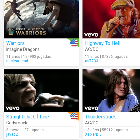
Warriors
Highway To Hell
Imagine Dragons
AC/DC
11 años | 124902 jugadas
11 años | 87396 jugadas
nuclearhead
as7733
Straight Out Of Line
Thunderstruck
Godsmack
AC/DC
8 meses | 87 jugadas
13 años | 55912 jugadas
javad2
XabierB.8