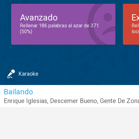
Avanzado
E
Rellenar 186 palabras al azar de 371
Rel
(50%)
loc
Karaoke
Bailando
Enrique Iglesias
,
Descemer Bueno
,
Gente De Zon