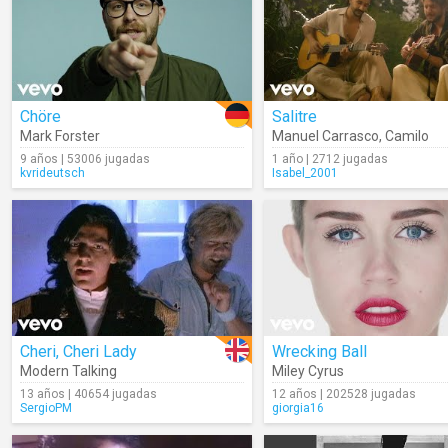
Chöre
Salitre
Mark Forster
Manuel Carrasco
,
Camilo
9 años | 53006 jugadas
1 año | 2712 jugadas
kvrideutsch
Isabel_2001
Cheri, Cheri Lady
Wrecking Ball
Modern Talking
Miley Cyrus
13 años | 40654 jugadas
12 años | 202528 jugadas
SergioPM
giorgia16