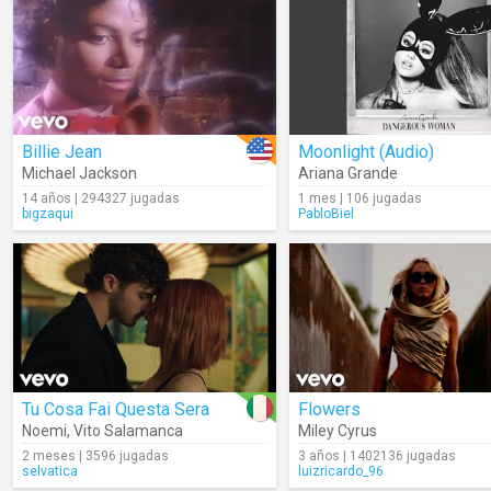
Billie Jean
Moonlight (Audio)
Michael Jackson
Ariana Grande
14 años | 294327 jugadas
1 mes | 106 jugadas
bigzaqui
PabloBiel
Tu Cosa Fai Questa Sera
Flowers
Noemi
,
Vito Salamanca
Miley Cyrus
2 meses | 3596 jugadas
3 años | 1402136 jugadas
selvatica
luizricardo_96