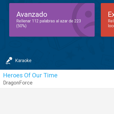
Avanzado
E
Rellenar 112 palabras al azar de 223
Rel
(50%)
loc
Karaoke
Heroes Of Our Time
DragonForce