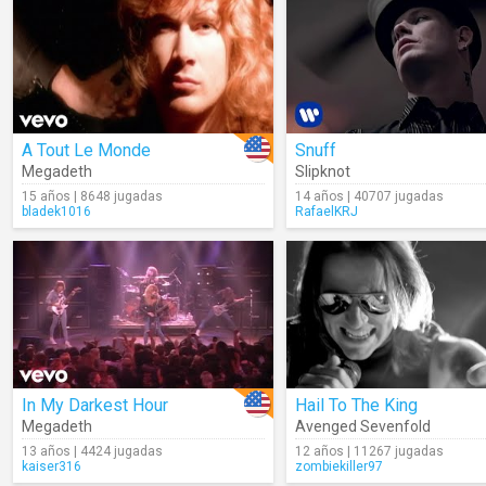
A Tout Le Monde
Snuff
Megadeth
Slipknot
15 años | 8648 jugadas
14 años | 40707 jugadas
bladek1016
RafaelKRJ
In My Darkest Hour
Hail To The King
Megadeth
Avenged Sevenfold
13 años | 4424 jugadas
12 años | 11267 jugadas
kaiser316
zombiekiller97