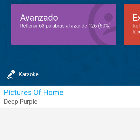
Avanzado
E
Rellenar 63 palabras al azar de 126 (50%)
Rel
loc
Karaoke
Pictures Of Home
Deep Purple