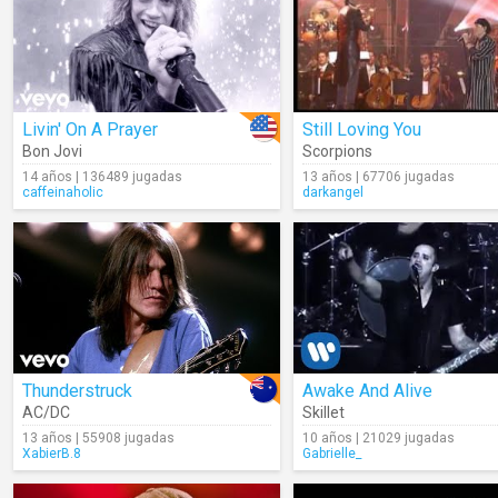
Livin' On A Prayer
Still Loving You
Bon Jovi
Scorpions
14 años | 136489 jugadas
13 años | 67706 jugadas
caffeinaholic
darkangel
Thunderstruck
Awake And Alive
AC/DC
Skillet
13 años | 55908 jugadas
10 años | 21029 jugadas
XabierB.8
Gabrielle_