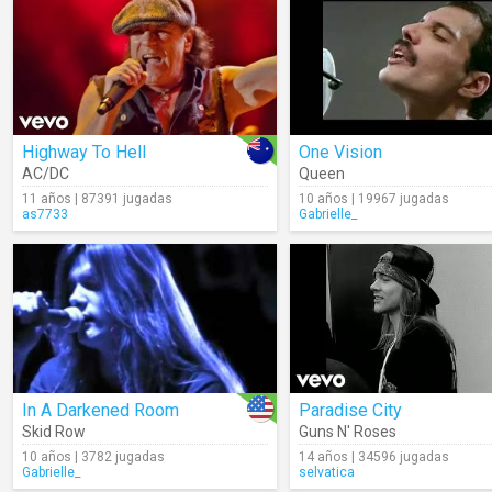
Highway To Hell
One Vision
AC/DC
Queen
11 años | 87391 jugadas
10 años | 19967 jugadas
as7733
Gabrielle_
In A Darkened Room
Paradise City
Skid Row
Guns N' Roses
10 años | 3782 jugadas
14 años | 34596 jugadas
Gabrielle_
selvatica