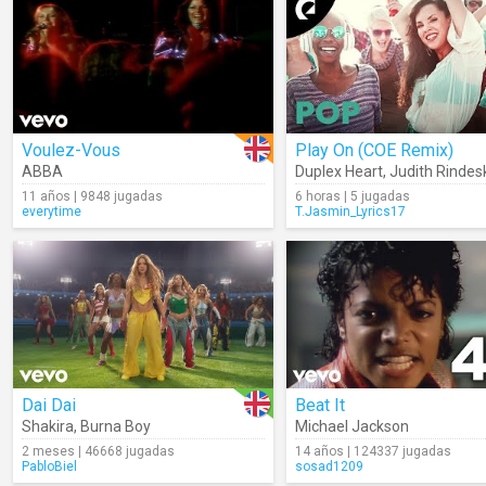
Voulez-Vous
Play On (COE Remix)
ABBA
Duplex Heart
,
Judith Rindes
11 años | 9848 jugadas
6 horas | 5 jugadas
everytime
T.Jasmin_Lyrics17
Dai Dai
Beat It
Shakira
,
Burna Boy
Michael Jackson
2 meses | 46668 jugadas
14 años | 124337 jugadas
PabloBiel
sosad1209