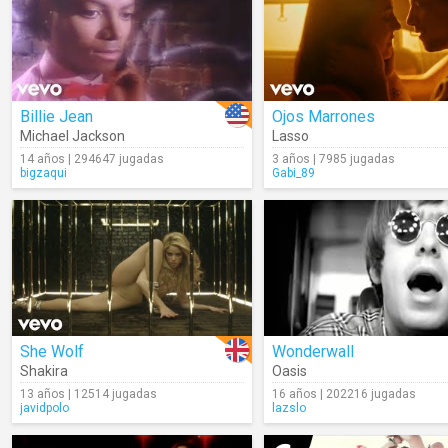
Billie Jean
Ojos Marrones
Michael Jackson
Lasso
14 años | 294647 jugadas
3 años | 7985 jugadas
bigzaqui
Gabi_89
She Wolf
Wonderwall
Shakira
Oasis
13 años | 12514 jugadas
16 años | 202216 jugadas
javidpolo
lazslo