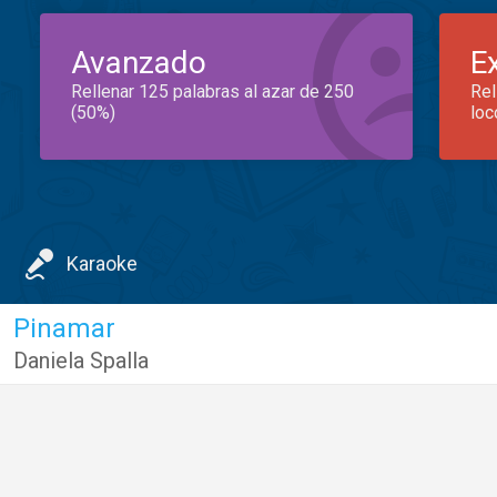
Avanzado
E
Rellenar 125 palabras al azar de 250
Rel
(50%)
loc
Karaoke
Pinamar
Daniela Spalla