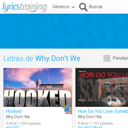
Géneros
Buscar
Letras de
Why Don't We
Pendien
Hooked
How Do You Love Some
Why Don't We
Why Don't We
4 años | 1260 jugadas
4 años | 1752 jugadas
lara2002
XxCaPuChAsxX