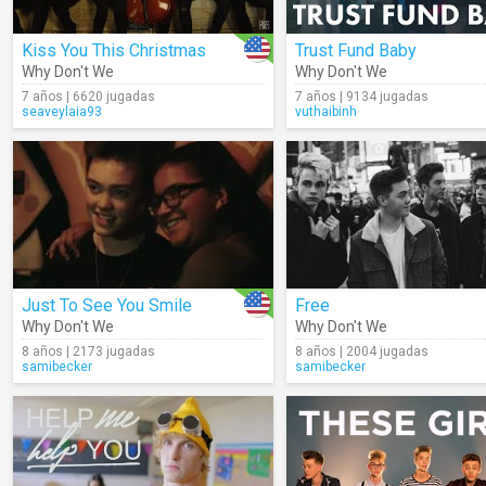
Kiss You This Christmas
Trust Fund Baby
Why Don't We
Why Don't We
7 años | 6620 jugadas
7 años | 9134 jugadas
seaveylaia93
vuthaibinh
Just To See You Smile
Free
Why Don't We
Why Don't We
8 años | 2173 jugadas
8 años | 2004 jugadas
samibecker
samibecker