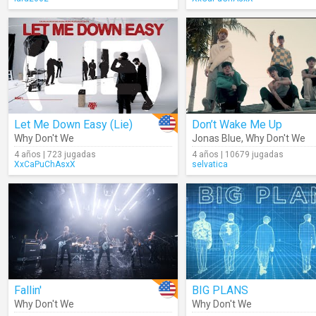
Let Me Down Easy (Lie)
Don’t Wake Me Up
Why Don't We
Jonas Blue
,
Why Don't We
4 años | 723 jugadas
4 años | 10679 jugadas
XxCaPuChAsxX
selvatica
Fallin'
BIG PLANS
Why Don't We
Why Don't We