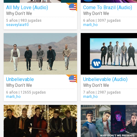
All My Love (Audio)
Come To Brazil (Audio)
Why Don't We
Why Don't We
5 años | 983 jugadas
6 años | 3097 jugadas
seaveylaia93
marli_ho
Unbelievable
Unbelievable (Audio)
Why Don't We
Why Don't We
6 años | 12655 jugadas
7 años | 2987 jugadas
marli_ho
marli_ho