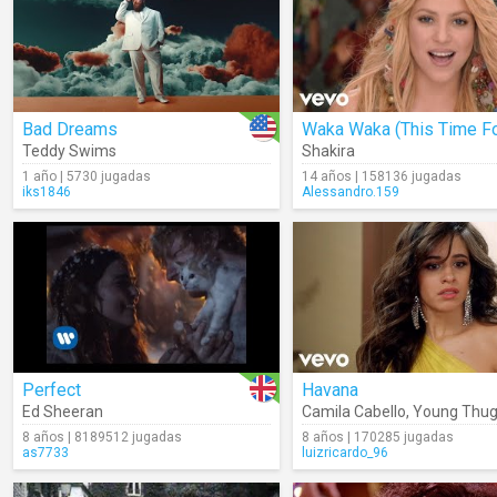
Bad Dreams
Teddy Swims
Shakira
1 año | 5730 jugadas
14 años | 158136 jugadas
iks1846
Alessandro.159
Perfect
Havana
Ed Sheeran
Camila Cabello
,
Young Thu
8 años | 8189512 jugadas
8 años | 170285 jugadas
as7733
luizricardo_96