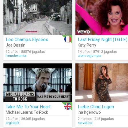
Les Champs Elysées
Last Friday Night (T.G.I.F.)
Joe Dassin
Katy Perry
12 años | 88576 jugadas
14 años | 87913 jugadas
frenchwarrior
alonsosjumper
Take Me To Your Heart
Liebe Ohne Lügen
Michael Learns To Rock
Ina Irgendwo
13 años | 36465 jugadas
2 meses | 418 jugadas
arginbek
selvatica