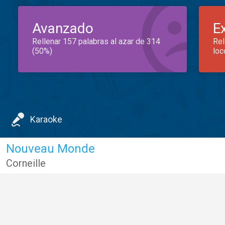
Avanzado
E
Rellenar 157 palabras al azar de 314
Rel
(50%)
loc
Karaoke
Nouveau Monde
Corneille