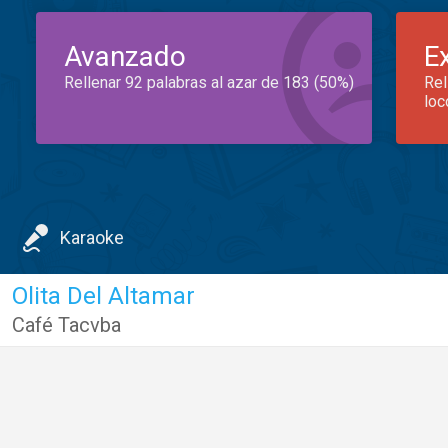
Avanzado
E
Rellenar 92 palabras al azar de 183 (50%)
Rel
loc
Karaoke
Olita Del Altamar
Café Tacvba