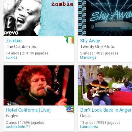
Zombie
Shy Away
The Cranberries
Twenty One Pilots
14 años | 214139 jugadas
5 años | 14031 jugadas
xuixida
Mandinga
Hotel California (Live)
Don't Look Back In Anger
Eagles
Oasis
2 años | 17696 jugadas
13 años | 70933 jugadas
rachelribeiro71
Laurenowa