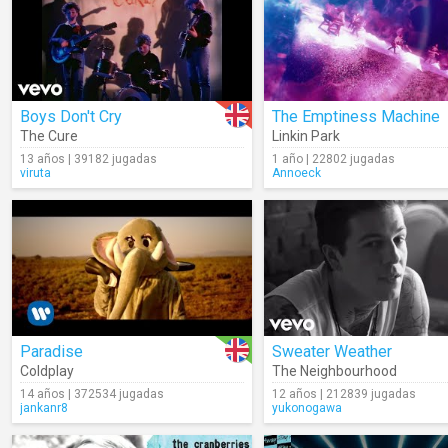
Boys Don't Cry
The Emptiness Machine
The Cure
Linkin Park
13 años | 39182 jugadas
1 año | 22802 jugadas
viruta
Annoeck
Paradise
Sweater Weather
Coldplay
The Neighbourhood
14 años | 372534 jugadas
12 años | 212839 jugadas
jankanr8
yukonogawa