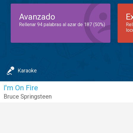
Avanzado
E
Rellenar 94 palabras al azar de 187 (50%)
Rel
loc
Karaoke
I'm On Fire
Bruce Springsteen