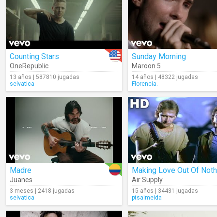
Counting Stars
Sunday Morning
OneRepublic
Maroon 5
13 años | 587810 jugadas
14 años | 48322 jugadas
selvatica
Florencia.
Madre
Juanes
Air Supply
3 meses | 2418 jugadas
15 años | 34431 jugadas
selvatica
ptsalmeida