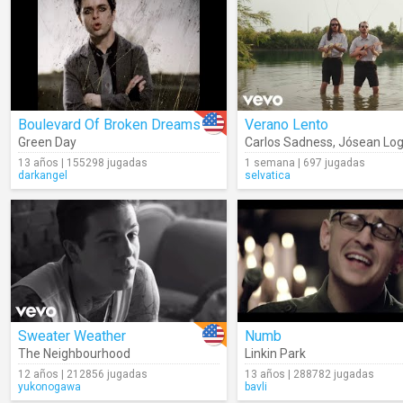
Boulevard Of Broken Dreams
Verano Lento
Green Day
Carlos Sadness
,
Jósean Lo
13 años | 155298 jugadas
1 semana | 697 jugadas
darkangel
selvatica
Sweater Weather
Numb
The Neighbourhood
Linkin Park
12 años | 212856 jugadas
13 años | 288782 jugadas
yukonogawa
bavli