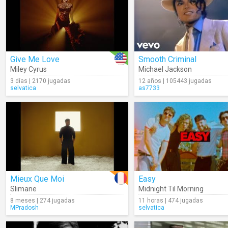
Give Me Love
Smooth Criminal
Miley Cyrus
Michael Jackson
3 días | 2170 jugadas
12 años | 105443 jugadas
selvatica
as7733
Mieux Que Moi
Easy
Slimane
Midnight Til Morning
8 meses | 274 jugadas
11 horas | 474 jugadas
MPradosh
selvatica