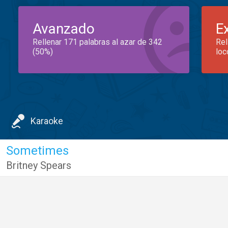
Avanzado
E
Rellenar 171 palabras al azar de 342
Rel
(50%)
loc
Karaoke
Sometimes
Britney Spears