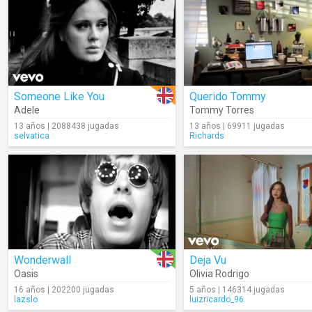
Someone Like You
Querido Tommy
Adele
Tommy Torres
13 años | 2088438 jugadas
13 años | 69911 jugadas
selvatica
Richards
Wonderwall
Deja Vu
Oasis
Olivia Rodrigo
16 años | 202200 jugadas
5 años | 146314 jugadas
lazslo
luizricardo_96