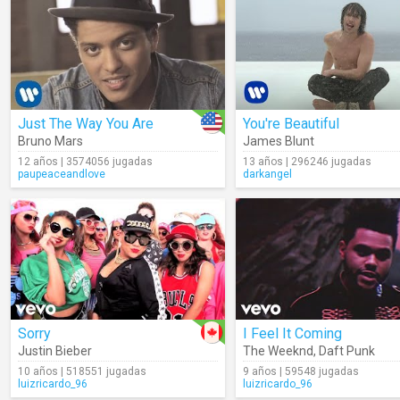
Just The Way You Are
You're Beautiful
Bruno Mars
James Blunt
12 años | 3574056 jugadas
13 años | 296246 jugadas
paupeaceandlove
darkangel
Sorry
I Feel It Coming
Justin Bieber
The Weeknd
,
Daft Punk
10 años | 518551 jugadas
9 años | 59548 jugadas
luizricardo_96
luizricardo_96