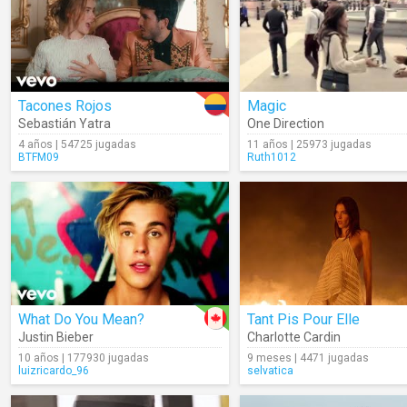
Tacones Rojos
Magic
Sebastián Yatra
One Direction
4 años | 54725 jugadas
11 años | 25973 jugadas
BTFM09
Ruth1012
What Do You Mean?
Tant Pis Pour Elle
Justin Bieber
Charlotte Cardin
10 años | 177930 jugadas
9 meses | 4471 jugadas
luizricardo_96
selvatica