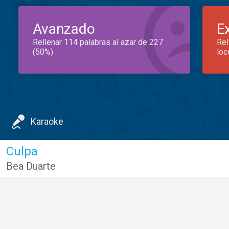
Avanzado
E
Rellenar 114 palabras al azar de 227
Rel
(50%)
loc
Karaoke
Culpa
Bea Duarte