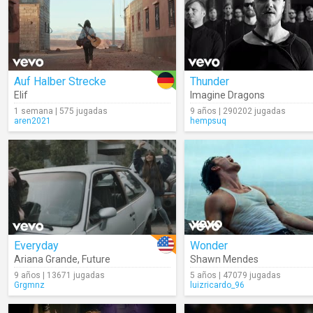
Auf Halber Strecke
Thunder
Elif
Imagine Dragons
1 semana | 575 jugadas
9 años | 290202 jugadas
aren2021
hempsuq
Everyday
Wonder
Ariana Grande
,
Future
Shawn Mendes
9 años | 13671 jugadas
5 años | 47079 jugadas
Grgmnz
luizricardo_96