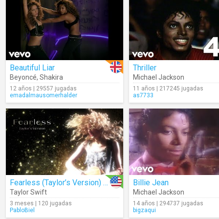
Beautiful Liar
Thriller
Beyoncé
,
Shakira
Michael Jackson
12 años | 29557 jugadas
11 años | 217245 jugadas
emadalmausomerhalder
as7733
Fearless (Taylor’s Version) (Lyrics)
Billie Jean
Taylor Swift
Michael Jackson
3 meses | 120 jugadas
14 años | 294737 jugadas
PabloBiel
bigzaqui