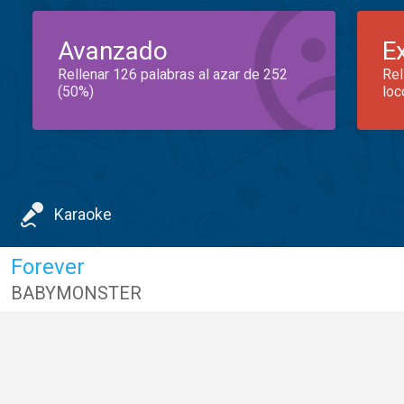
Avanzado
E
Rellenar 126 palabras al azar de 252
Rel
(50%)
loc
Karaoke
Forever
BABYMONSTER