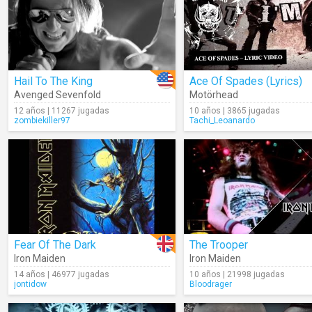
Hail To The King
Ace Of Spades (Lyrics)
Avenged Sevenfold
Motörhead
12 años | 11267 jugadas
10 años | 3865 jugadas
zombiekiller97
Tachi_Leoanardo
Fear Of The Dark
The Trooper
Iron Maiden
Iron Maiden
14 años | 46977 jugadas
10 años | 21998 jugadas
jontidow
Bloodrager