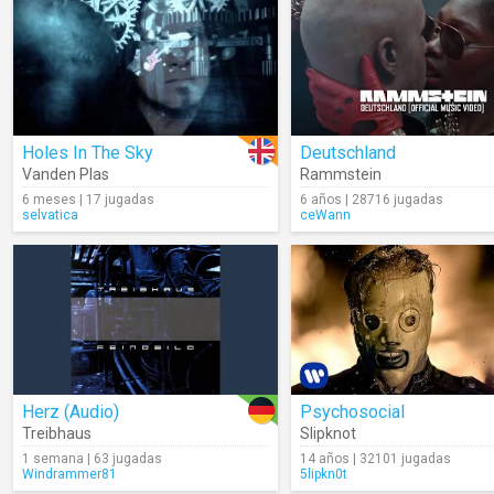
Holes In The Sky
Deutschland
Vanden Plas
Rammstein
6 meses | 17 jugadas
6 años | 28716 jugadas
selvatica
ceWann
Herz (Audio)
Psychosocial
Treibhaus
Slipknot
1 semana | 63 jugadas
14 años | 32101 jugadas
Windrammer81
5lipkn0t