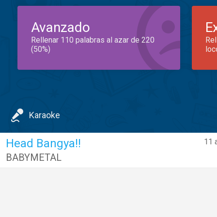
Avanzado
E
Rellenar 110 palabras al azar de 220
Rel
(50%)
loc
Karaoke
Head Bangya!!
11 
BABYMETAL