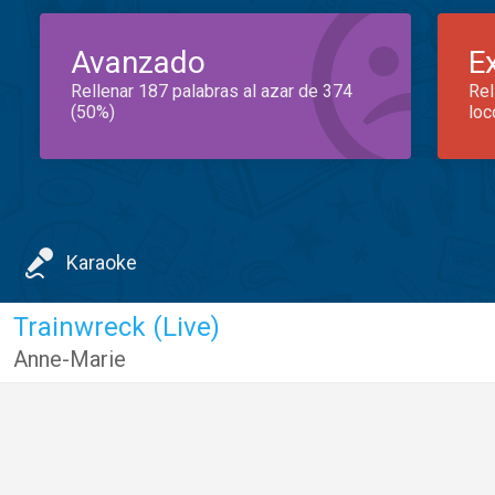
Avanzado
E
Rellenar 187 palabras al azar de 374
Rel
(50%)
loc
Karaoke
Trainwreck (Live)
Anne-Marie