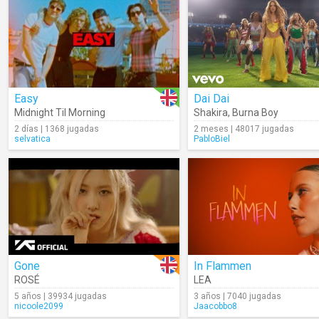
Easy
Dai Dai
Midnight Til Morning
Shakira
,
Burna Boy
2 días | 1368 jugadas
2 meses | 48017 jugadas
selvatica
PabloBiel
Gone
In Flammen
ROSÉ
LEA
5 años | 39934 jugadas
3 años | 7040 jugadas
nicoole2099
Jaacobbo8