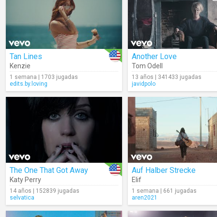
Tan Lines
Another Love
Kenzie
Tom Odell
1 semana | 1703 jugadas
13 años | 341433 jugadas
edits.by.loving
javidpolo
The One That Got Away
Auf Halber Strecke
Katy Perry
Elif
14 años | 152839 jugadas
1 semana | 661 jugadas
selvatica
aren2021