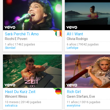
Sarà Perché Ti Amo
All I Want
Ricchi E Poveri
Olivia Rodrigo
1 año | 17462 jugadas
6 años | 79042 jugadas
Skimbel
Letfelipe
Hast Du Kurz Zeit
Rich Girl
Wincent Weiss
Gwen Stefani
,
Eve
10 meses | 20140 jugadas
11 años | 13016 jugadas
selvatica
everytime