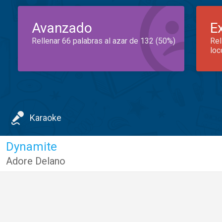
Avanzado
E
Rellenar 66 palabras al azar de 132 (50%)
Rel
loc
Karaoke
Dynamite
Adore Delano