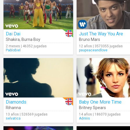
Dai Dai
Just The Way You Are
Shakira
,
Burna Boy
Bruno Mars
2 meses | 46352 jugadas
12 años | 3573355 jugadas
PabloBiel
paupeaceandlove
Diamonds
Baby One More Time
Rihanna
Britney Spears
13 años | 526569 jugadas
14 años | 186070 jugadas
selvatica
Adriiiis