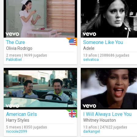
The Cure
Someone Like You
Olivia Rodrigo
Adele
2 meses | 9699 jugadas
13 años | 2088686 jugadas
PabloBiel
selvatica
American Girls
I Will Always Love You
Harry Styles
Whitney Houston
5 meses | 8350 jugadas
13 años | 247622 jugadas
nicoole2099
darkangel