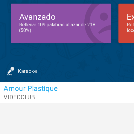
Avanzado
E
Rellenar 109 palabras al azar de 218
Rel
(50%)
loc
Karaoke
Amour Plastique
VIDEOCLUB