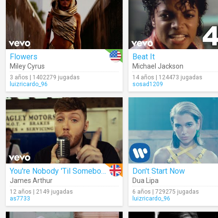
Flowers
Beat It
Miley Cyrus
Michael Jackson
3 años | 1402279 jugadas
14 años | 124473 jugadas
luizricardo_96
sosad1209
You're Nobody 'Til Somebody Loves You
Don't Start Now
James Arthur
Dua Lipa
12 años | 2149 jugadas
6 años | 729275 jugadas
as7733
luizricardo_96