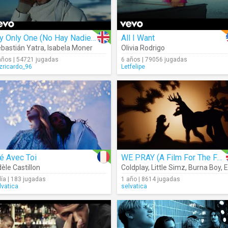
My Only One (No Hay Nadie Más) (Lyrics)
All I Want
bastián Yatra
,
Isabela Moner
Olivia Rodrigo
años | 54721 jugadas
6 años | 79056 jugadas
izricardo_96
Letfelipe
é Avec Toi
WE PRAY (A Film For The Future)
èle Castillon
Coldplay
,
Little Simz
,
Burna Boy
,
Elyan
día | 183 jugadas
1 año | 8614 jugadas
lvatica
selvatica