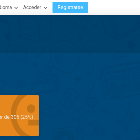
dioma
Acceder
Registrarse
ar de 305 (25%)