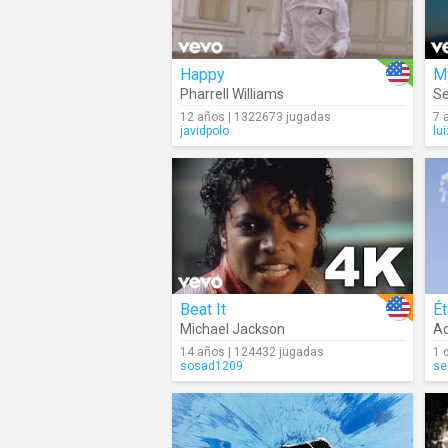
Happy
Pharrell Williams
Se
12 años | 1322673 jugadas
7 
javidpolo
lu
Beat It
Ét
Michael Jackson
Ad
14 años | 124432 jugadas
1 
sosad1209
se