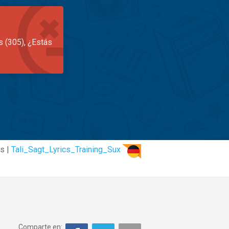
s (305), ¿Estás
s |
Tali_Sagt_Lyrics_Training_Sux
Comparte en: