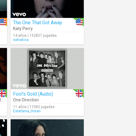
The One That Got Away
Katy Perry
14 años | 152827 jugadas
selvatica
Fool's Gold (Audio)
na
,
One Direction
TINI
11 años | 17082 jugadas
Estefania_Horan