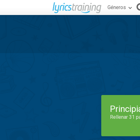
Géneros
Princip
Rellenar 31 p