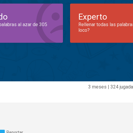
do
Experto
palabras al azar de 305
Rellenar todas las palabra
loco?
3 meses | 324 jugada
Reportar