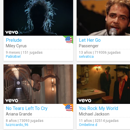
Prelude
Let Her Go
Miley Cyrus
Passenger
9 meses | 151 jugadas
13 años | 719306 jugadas
PabloBiel
selvatica
No Tears Left To Cry
You Rock My World
Ariana Grande
Michael Jackson
8 años | 73093 jugadas
11 años | 32514 jugadas
luizricardo_96
Ombeline.d