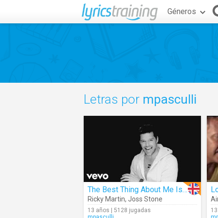
Géneros
Letras por
mpasculli
The Best Thing About Me Is You
Lo
Ricky Martin
,
Joss Stone
Ai
13 años | 5128 jugadas
13
mpasculli
mp