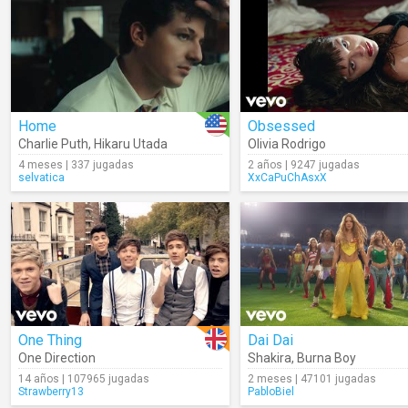
Home
Obsessed
Charlie Puth
,
Hikaru Utada
Olivia Rodrigo
4 meses | 337 jugadas
2 años | 9247 jugadas
selvatica
XxCaPuChAsxX
One Thing
Dai Dai
One Direction
Shakira
,
Burna Boy
14 años | 107965 jugadas
2 meses | 47101 jugadas
Strawberry13
PabloBiel