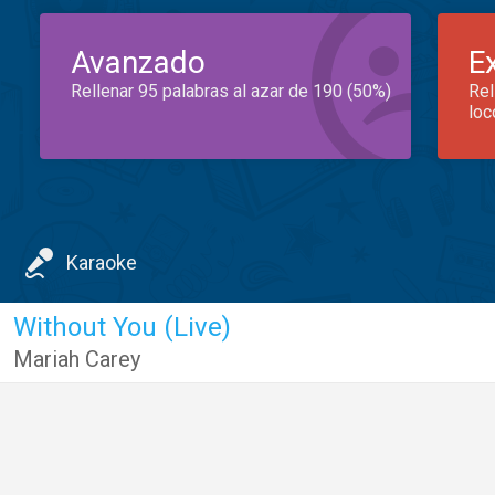
Avanzado
E
Rellenar 95 palabras al azar de 190 (50%)
Rel
loc
Karaoke
Without You (Live)
Mariah Carey