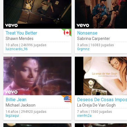
Treat You Better
Nonsense
Shawn Mendes
Sabrina Carpenter
10 años | 246996 jugadas
3 años | 16083 jugadas
luizricardo_96
Grgmnz
Billie Jean
Michael Jackson
La Oreja De Van Gogh
14 años | 294920 jugadas
7 años | 1560 jugadas
bigzaqui
vien9n2a