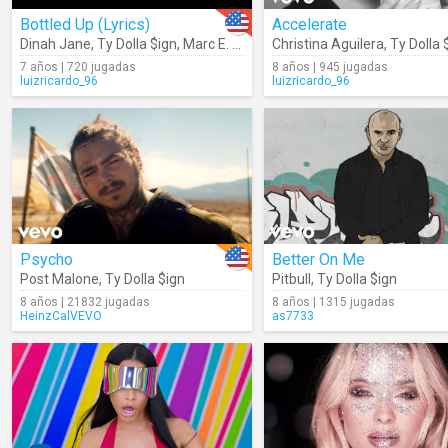
Bottled Up (Lyrics)
Accelerate
Dinah Jane
,
Ty Dolla $ign
,
Marc E. Bassy
Christina Aguilera
,
Ty Dolla 
7 años | 720 jugadas
8 años | 945 jugadas
luizricardo_96
luizricardo_96
Psycho
Better On Me
Post Malone
,
Ty Dolla $ign
Pitbull
,
Ty Dolla $ign
8 años | 21832 jugadas
8 años | 1315 jugadas
HeinzCalVEVO
as7733