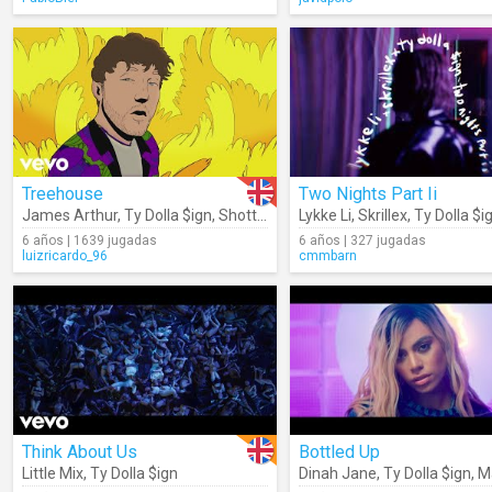
Treehouse
Two Nights Part Ii
James Arthur
,
Ty Dolla $ign
,
Shotty Horroh
Lykke Li
,
Skrillex
,
Ty Dolla $i
6 años | 1639 jugadas
6 años | 327 jugadas
luizricardo_96
cmmbarn
Think About Us
Bottled Up
Little Mix
,
Ty Dolla $ign
Dinah Jane
,
Ty Dolla $ign
,
Mar