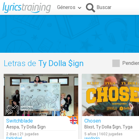
Géneros
Buscar
Letras de
Ty Dolla $ign
Pendien
Switchblade
Chosen
Aespa
,
Ty Dolla $ign
Blxst
,
Ty Dolla $ign
,
Tyga
2 días | 21 jugadas
5 años | 1602 jugadas
PabloBiel
javidpolo