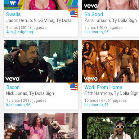
Swalla
So Good
Jason Derulo
,
Nicki Minaj
,
Ty Dolla $ign
Zara Larsson
,
Ty Dolla $ign
9 años | 38148 jugadas
9 años | 4023 jugadas
Alex_Hedgehog
luizricardo_96
Bacon
Work From Home
Nick Jonas
,
Ty Dolla $ign
Fifth Harmony
,
Ty Dolla $ign
10 años | 2910 jugadas
10 años | 67561 jugadas
luizricardo_96
luizricardo_96