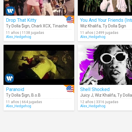
Drop That Kitty
Ty Dolla $ign
,
Charli XCX
,
Tinashe
Wiz Khalifa
,
Ty Dolla $ign
11 años | 1138 jugadas
11 años | 2499 jugadas
Alex_Hedgehog
Alex_Hedgehog
Paranoid
Shell Shocked
Ty Dolla $ign
,
B.o.B
Juicy J
,
Wiz Khalifa
,
Ty Dolla
11 años | 664 jugadas
12 años | 3316 jugadas
Alex_Hedgehog
Alex_Hedgehog