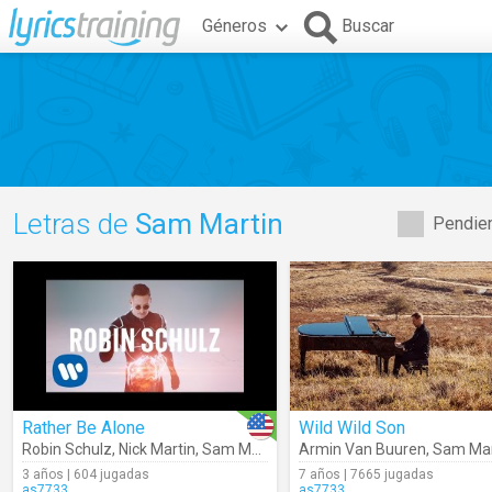
Géneros
Buscar
Letras de
Sam Martin
Pendien
Rather Be Alone
Wild Wild Son
Robin Schulz
,
Nick Martin
,
Sam Martin
Armin Van Buuren
,
Sam Mar
3 años | 604 jugadas
7 años | 7665 jugadas
as7733
as7733