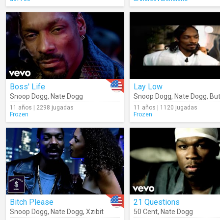
Boss' Life
Lay Low
Snoop Dogg
,
Nate Dogg
Snoop Dogg
,
Nate Dogg
,
Butc
11 años | 2298 jugadas
11 años | 1120 jugadas
Frozen
Frozen
Bitch Please
21 Questions
Snoop Dogg
,
Nate Dogg
,
Xzibit
50 Cent
,
Nate Dogg