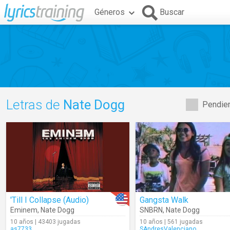
Géneros
Buscar
Letras de
Nate Dogg
Pendien
'Till I Collapse (Audio)
Gangsta Walk
Eminem
,
Nate Dogg
SNBRN
,
Nate Dogg
10 años | 43403 jugadas
10 años | 561 jugadas
as7733
SAndresValenciano