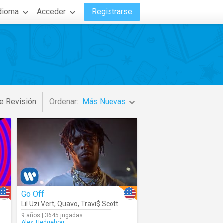
dioma
Acceder
Registrarse
e Revisión
Ordenar:
Más Nuevas
Go Off
Lil Uzi Vert
,
Quavo
,
Travi$ Scott
9 años | 3645 jugadas
Alex_Hedgehog