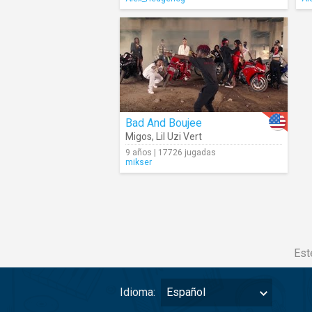
Bad And Boujee
Migos
,
Lil Uzi Vert
9 años | 17726 jugadas
mikser
Est
Idioma:
Español