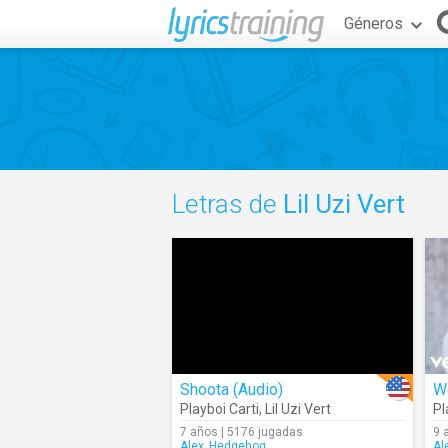
Géneros
Letras de
Lil Uzi Vert
Shoota (Audio)
W
Playboi Carti
,
Lil Uzi Vert
Pl
7 años | 5176 jugadas
9 
Alex_Hedgehog
Al