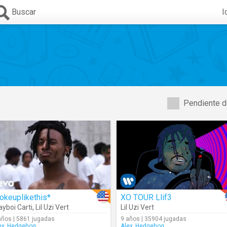
Buscar
I
Pendiente d
okeuplikethis*
XO TOUR Llif3
ayboi Carti
,
Lil Uzi Vert
Lil Uzi Vert
años | 5861 jugadas
9 años | 35904 jugadas
ex_Hedgehog
Alex_Hedgehog