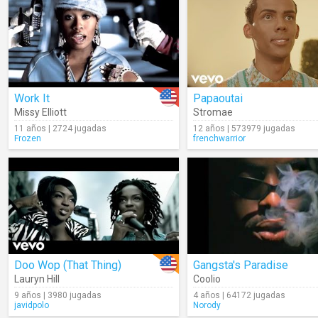
Work It
Papaoutai
Missy Elliott
Stromae
11 años | 2724 jugadas
12 años | 573979 jugadas
Frozen
frenchwarrior
Doo Wop (That Thing)
Gangsta's Paradise
Lauryn Hill
Coolio
9 años | 3980 jugadas
4 años | 64172 jugadas
javidpolo
Norody