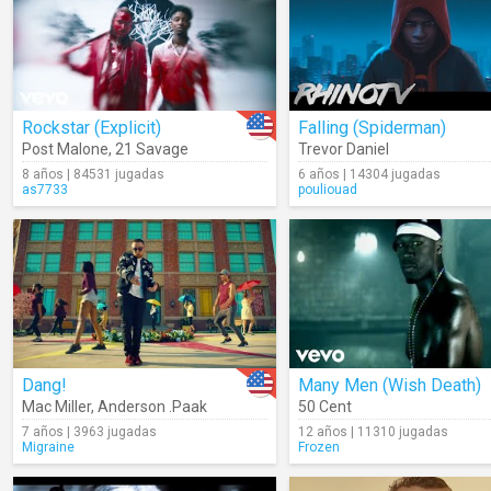
Rockstar (Explicit)
Falling (Spiderman)
Post Malone
,
21 Savage
Trevor Daniel
8 años | 84531 jugadas
6 años | 14304 jugadas
as7733
pouliouad
Dang!
Many Men (Wish Death)
Mac Miller
,
Anderson .Paak
50 Cent
7 años | 3963 jugadas
12 años | 11310 jugadas
Migraine
Frozen