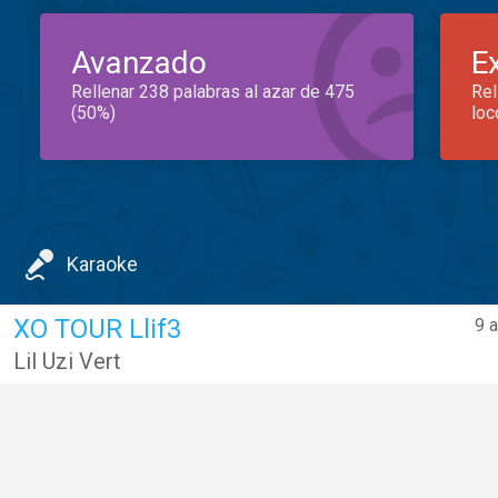
Avanzado
E
Rellenar 238 palabras al azar de 475
Rel
(50%)
loc
Karaoke
XO TOUR Llif3
9 
Lil Uzi Vert