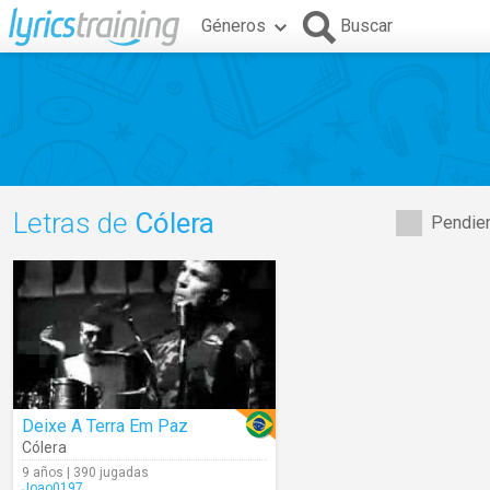
Géneros
Buscar
Letras de
Cólera
Pendien
Deixe A Terra Em Paz
Cólera
9 años | 390 jugadas
Joao0197