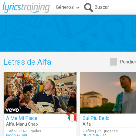
Géneros
Buscar
Letras de
Alfa
Pendien
A Me Mi Piace
Sul Più Bello
Alfa
,
Manu Chao
Alfa
1 año | 1649 jugadas
2 años | 721 jugadas
nicoole2099
NURCABRERA